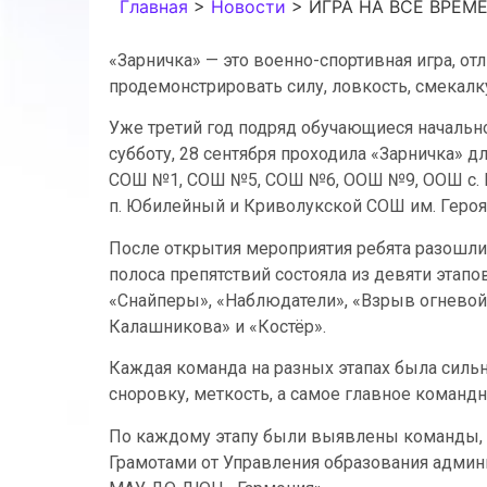
Главная
>
Новости
>
ИГРА НА ВСЕ ВРЕМЕ
«Зарничка» — это военно-спортивная игра, от
продемонстрировать силу, ловкость, смекалк
Уже третий год подряд обучающиеся начальн
субботу, 28 сентября проходила «Зарничка»
СОШ №1, СОШ №5, СОШ №6, ООШ №9, ООШ с. 
п. Юбилейный и Криволукской СОШ им. Героя
После открытия мероприятия ребята разошлис
полоса препятствий состояла из девяти этапо
«Снайперы», «Наблюдатели», «Взрыв огневой 
Калашникова» и «Костёр».
Каждая команда на разных этапах была сильна
сноровку, меткость, а самое главное командн
По каждому этапу были выявлены команды, 
Грамотами от Управления образования админ