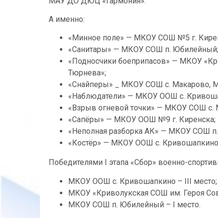
МАУ ДО ДЮЦ «Гармония».
А именно:
«Минное поле» — МКОУ СОШ №5 г. Кире
«Санитары» — МКОУ СОШ п. Юбилейный
«Подносчики боеприпасов» — МКОУ «Кри
Тюрнева»;
«Снайперы» _ МКОУ СОШ с. Макарово,
«Наблюдатели» — МКОУ ООШ с. Кривош
«Взрыв огневой точки» — МКОУ СОШ с. 
«Сапёры» — МКОУ ООШ №9 г. Киренска;
«Неполная разборка АК» — МКОУ СОШ п
«Костёр» — МКОУ ООШ с. Кривошапкино
Победителями I этапа «Сбор» военно-спортив
МКОУ ООШ с. Кривошапкино – III место;
МКОУ «Криволукская СОШ им. Героя Сове
МКОУ СОШ п. Юбилейный – I место.