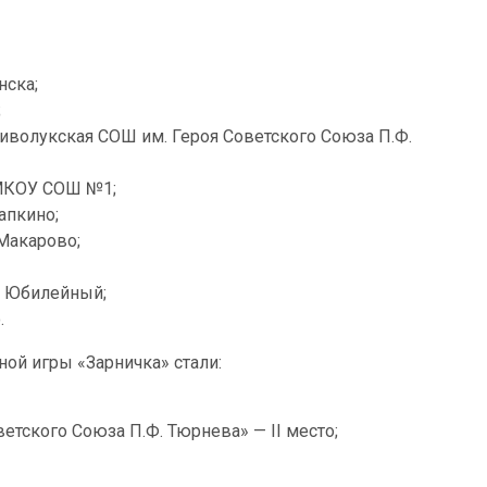
нска;
;
волукская СОШ им. Героя Советского Союза П.Ф.
 МКОУ СОШ №1;
апкино;
Макарово;
. Юбилейный;
.
ной игры «Зарничка» стали:
тского Союза П.Ф. Тюрнева» — II место;