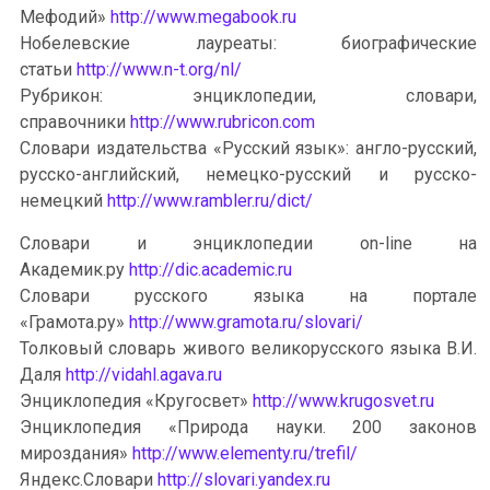
Мефодий»
http://www.megabook.ru
Нобелевские лауреаты: биографические
статьи
http://www.n-t.org/nl/
Рубрикон: энциклопедии, словари,
справочники
http://www.rubricon.com
Словари издательства «Русский язык»: англо-русский,
русско-английский, немецко-русский и русско-
немецкий
http://www.rambler.ru/dict/
Словари и энциклопедии on-line на
Академик.ру
http://dic.academic.ru
Словари русского языка на портале
«Грамота.ру»
http://www.gramota.ru/slovari/
Толковый словарь живого великорусского языка В.И.
Даля
http://vidahl.agava.ru
Энциклопедия «Кругосвет»
http://www.krugosvet.ru
Энциклопедия «Природа науки. 200 законов
мироздания»
http://www.elementy.ru/trefil/
Яндекс.Словари
http://slovari.yandex.ru