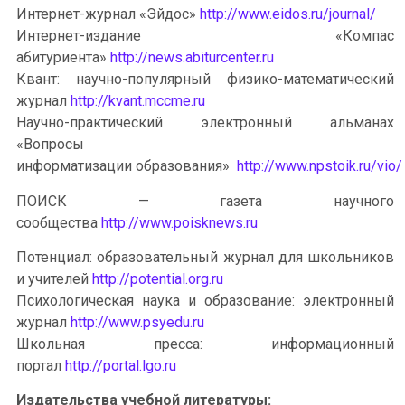
Интернет-журнал «Эйдос»
http://www.eidos.ru/journal/
Интернет-издание «Компас
абитуриента»
http://news.abiturcenter.ru
Квант: научно-популярный физико-математический
журнал
http://kvant.mccme.ru
Научно-практический электронный альманах
«Вопросы
информатизации образования»
http://www.npstoik.ru/vio/
ПОИСК — газета научного
сообщества
http://www.poisknews.ru
Потенциал: образовательный журнал для школьников
и учителей
http://potential.org.ru
Психологическая наука и образование: электронный
журнал
http://www.psyedu.ru
Школьная пресса: информационный
портал
http://portal.lgo.ru
Издательства учебной литературы: