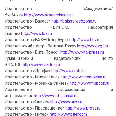
Издательство «Академкнига/
Учебник»
http://www.akademkniga.ru
Издательство «Баласс»
http://balass.webzone.ru
Издательство «БИНОМ. Лаборатория
знаний»
http://www.lbz.ru
Издательство «БХВ—Петербург»
http://www.bhv.ru
Издательский центр «Вентана-Граф»
http://www.vgf.ru
Издательство «Вита-Пресс»
http://www.vita-press.ru
Гуманитарный издательский центр
ВЛАДОС
http://www.vlados.ru
Издательство «Дрофа»
http://www.drofa.ru
Издательство «Мнемозина»
http://www.mnemozina.ru
Издательство «Мозаика-Синтез»
http://www.msbook.ru
Издательство «Образование и
информатика»
http://www.infojournal.ru
Издательство «Оникс»
http://www.onyx.ru
Издательство «Просвещение»
http://www.prosv.ru
Издательство «Питер»
http://www.piter.com