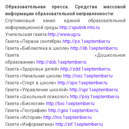
Образовательная пресса. Средства массовой
информации образовательной направленности:
Спутниковый канал единой образовательной
информационной среды
http://sputnik.mto.ru
Учительская газета
http://www.ug.ru
Газета «Первое сентября»
http://ps.1september.ru
Газета «Библиотека в школе»
http://lib.1september.ru
Газета «Дошкольное
образование»
http://dob.1september.ru
Газета «Здоровье детей»
http://zdd.1september.ru
Газета «Начальная школа»
http://nsc.1september.ru
Газета «Спорт в школе»
http://spo.1september.ru
Газета «Управление школой»
http://upr.1september.ru
Газета «Школьный психолог»
http://psy.1september.ru
Газета «Биология»
http://bio.1september.ru
Газета «География»
http://geo.1september.ru
Газета «История»
http://his.1september.ru
Газета «Информатика»
http://inf.1september.ru