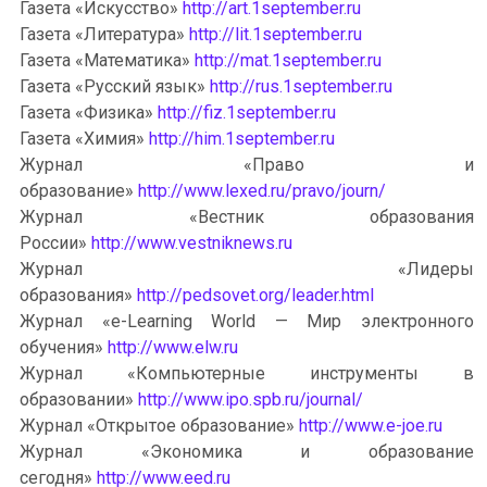
Газета «Искусство»
http://art.1september.ru
Газета «Литература»
http://lit.1september.ru
Газета «Математика»
http://mat.1september.ru
Газета «Русский язык»
http://rus.1september.ru
Газета «Физика»
http://fiz.1september.ru
Газета «Химия»
http://him.1september.ru
Журнал «Право и
образование»
http://www.lexed.ru/pravo/journ/
Журнал «Вестник образования
России»
http://www.vestniknews.ru
Журнал «Лидеры
образования»
http://pedsovet.org/leader.html
Журнал «e-Learning World — Мир электронного
обучения»
http://www.elw.ru
Журнал «Компьютерные инструменты в
образовании»
http://www.ipo.spb.ru/journal/
Журнал «Открытое образование»
http://www.e-joe.ru
Журнал «Экономика и образование
сегодня»
http://www.eed.ru