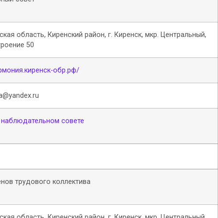
ская область, Киренский район, г. Киренск, мкр. Центральный,
троение 50
армония.киренск-обр.рф/
a@yandex.ru
 наблюдательном совете
нов трудового коллектива
ская область, Киренский район, г. Киренск, мкр. Центральный,