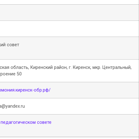
ий совет
ская область, Киренский район, г. Киренск, мкр. Центральный,
троение 50
армония.киренск-обр.рф/
a@yandex.ru
 педагогическом совете