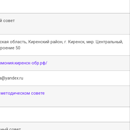
й совет
ская область, Киренский район, г. Киренск, мкр. Центральный,
троение 50
армония.киренск-обр.рф/
a@yandex.ru
 методическом совете
ный совет