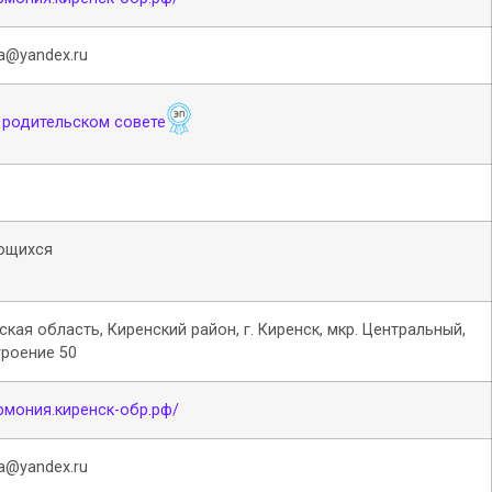
a@yandex.ru
 родительском совете
ющихся
ская область, Киренский район, г. Киренск, мкр. Центральный,
троение 50
армония.киренск-обр.рф/
a@yandex.ru