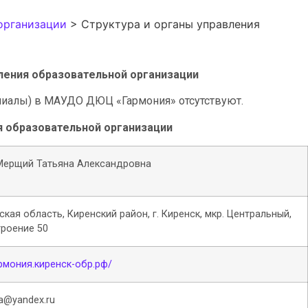
организации
>
Структура и органы управления
ления образовательной организации
лиалы) в МАУДО ДЮЦ «Гармония» отсутствуют.
я образовательной организации
Мерщий Татьяна Александровна
ская область, Киренский район, г. Киренск, мкр. Центральный,
троение 50
армония.киренск-обр.рф/
a@yandex.ru