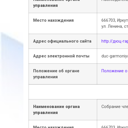
управления
Место нахождения
666703, Иркут
ул. Ленина, с
Адрес официального сайта
http://дюц-г
Адрес электронной почты
duc-garmoniy
Положение об органе
Положение о
управления
Наименование органа
Собрание чле
управления
Место нахождения
666703, Иркут