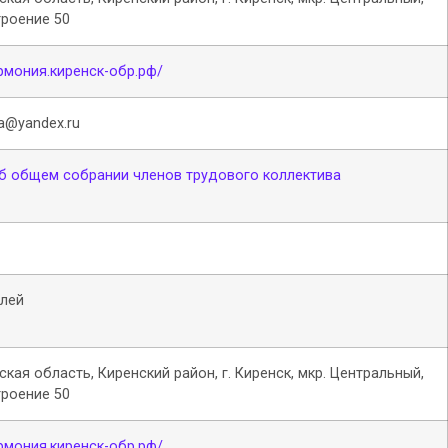
троение 50
армония.киренск-обр.рф/
a@yandex.ru
б общем собрании членов трудового коллектива
елей
ская область, Киренский район, г. Киренск, мкр. Центральный,
троение 50
армония.киренск-обр.рф/