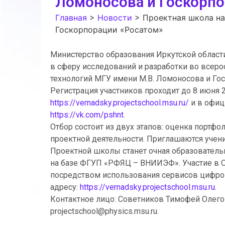
Ломоносова и Госкорпо
Главная
>
Новости
>
Проектная школа на
Госкорпорации «Росатом»
Министерство образования Иркутской област
в сферу исследований и разработки во всеро
технологий МГУ имени М.В. Ломоносова и Гос
Регистрация участников проходит до 8 июня 2
https://vernadsky.projectschool.msu.ru/
и в офиц
https://vk.com/pshnt.
Отбор состоит из двух этапов: оценка портфо
проектной деятельности. Приглашаются учени
Проектной школы станет очная образовательна
на базе ФГУП «РФЯЦ – ВНИИЭФ». Участие в 
посредством использования сервисов цифро
адресу:
https://vernadsky.projectschool.msu.ru.
Контактное лицо: Советников Тимофей Олегови
projectschool@physics.msu.ru.