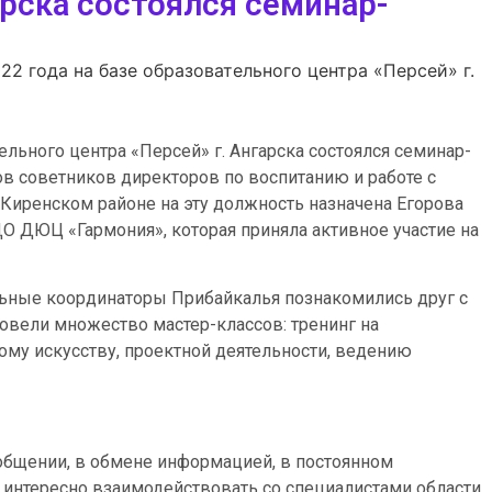
арска состоялся семинар-
022 года на базе образовательного центра «Персей» г.
тельного центра «Персей» г. Ангарска состоялся семинар-
 советников директоров по воспитанию и работе с
иренском районе на эту должность назначена Егорова
О ДЮЦ «Гармония», которая приняла активное участие на
альные координаторы Прибайкалья познакомились друг с
овели множество мастер-классов: тренинг на
ому искусству, проектной деятельности, ведению
 общении, в обмене информацией, в постоянном
 интересно взаимодействовать со специалистами области