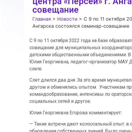
центра «Персей» г. Анг
совещание
Главная
>
Новости
>
С 9 по 11 октября 2
Ангарска состоялся семинар-совещание
С 9 по 11 октября 2022 года на базе образова
совещание для муниципальных координаторов
детскими общественными объединениями. В К
Юлия Георгиевна, педагог-организатор МАУ Д
слете.
Слет длился два дня. За это время муницип
другом и обменялись опытом. Участникам пр
командообразование, интенсивы по ораторск
социальных сетей и другое.
Юлия Георгиевна Егорова комментирует:
— Такие встречи дают колоссальный опыт: в
обновлении собственных знаний. Было очень