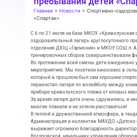
пребывания детей «Спа
Главная
>
Новости
>
Спортивно-оздорови
«Спартак»
С 6 по 21 июля на базе МКОУ «Криволукская
оздоровительный лагерь круглосуточного пре
отделения ДЮЦ «Гармония» и МКОУ СОШ п. Ал
тренировочных сборов совершенствовали фи
Во протяжении всей смены дети ежедневно у
мероприятиях. Мы посетили киносеанс в сель
который в прошлом был сам хорошим спортсм
первенство лагеря по волейболу между кома
приборе криволукского пляжа от иловых мас
За время лагеря дети очень сдружились, и нес
многие плакали и не хотели расставаться!
В теплой и дружественной атмосфере, в танд
Администрация и коллектив МАУДО «Детско-
выражает огромную благодарность директор
Вогоровской, начальнику управления образо