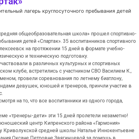
ртак»
тельный лагерь круглосуточного пребывания детей
 средняя общеобразовательная школа» прошел спортивно-
бывания детей «Спартак». 35 воспитанников спортивного
ексеевск на протяжении 15 дней в формате учебно-
зическую и техническую подготовку.
частвовали в различных культурных и спортивных
ском клубе, встретились с участником СВО Василием К.,
еном, провели соревнования по летнему биатлону,
ндами девушек, юношей и тренеров, принчли участие в
с.
мотря на то, что все воспитанники из одного города,
еме «тренеры-дети» эти 15 дней пролетели незаметно!
юношеский центр Кипренского района «Гармония»
у Криволукской средней школы Наталье Иннокентьевне
вания Оксане Петровне Звягинцевой за помощь в