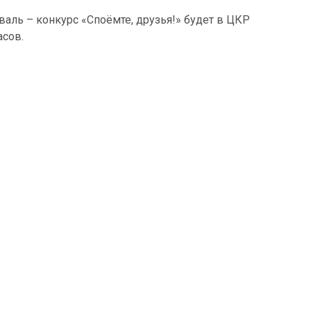
ль – конкурс «Споёмте, друзья!» будет в ЦКР
асов.