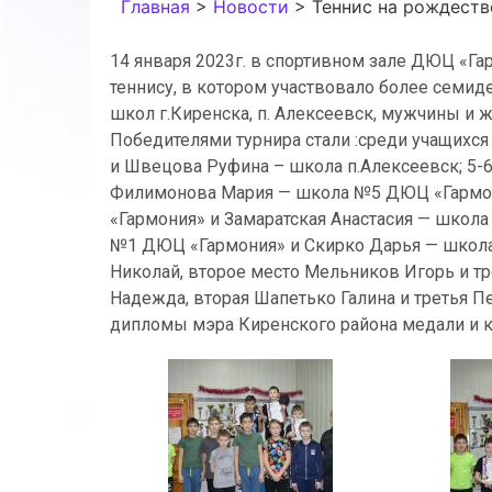
Главная
>
Новости
>
Теннис на рождеств
14 января 2023г. в спортивном зале ДЮЦ «Г
теннису, в котором участвовало более семиде
школ г.Киренска, п. Алексеевск, мужчины и 
Победителями турнира стали :среди учащихс
и Швецова Руфина – школа п.Алексеевск; 5-
Филимонова Мария — школа №5 ДЮЦ «Гармон
«Гармония» и Замаратская Анастасия — школа
№1 ДЮЦ «Гармония» и Скирко Дарья — школ
Николай, второе место Мельников Игорь и тр
Надежда, вторая Шапетько Галина и третья
дипломы мэра Киренского района медали и к