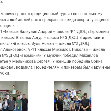
о.
армония» прошел традиционный турнир по настольному
сяти любителей этого прекрасного вида спорта : учащиеся
женщины.
я 1-4класса Валиулин Андрей – школа №1 ДЮЦ «Гармония»
6 классы Ягненко Артур – школа № 3 ДЮЦ «Гармония» и
ия»; 7-8 классы Зуев Роман — школа №3 ДЮЦ
 п.Алексеевск ; 9-11 классы Михайлов Николай — школа
а №5 ДЮЦ «Гармония». У мужчин победил Михайлов
етье у Мельникова Сергея . У женщин победила Орина
 Пешкова Людмила. Победителям и призерам были вручены
убки.