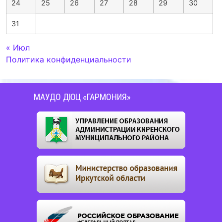
24
25
26
27
28
29
30
31
« Июл
Политика конфиденциальности
МАУДО ДЮЦ «ГАРМОНИЯ»