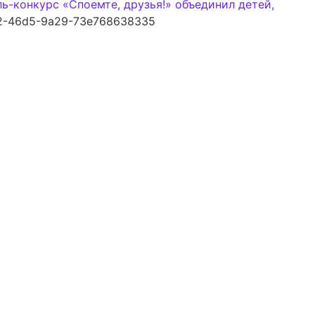
ь-конкурс «Споемте, друзья!» объединил детей,
2-46d5-9a29-73e768638335