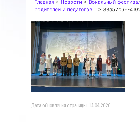
Главная
>
Новости
>
Вокальный фестивал
родителей и педагогов.
>
33a52c66-410
Дата обновления страницы: 14.04.2026