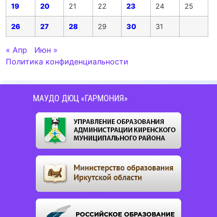
19
20
21
22
23
24
25
26
27
28
29
30
31
« Апр
Июн »
Политика конфиденциальности
МАУДО ДЮЦ «ГАРМОНИЯ»