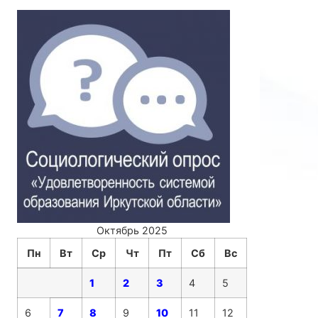
Октябрь 2025
Пн
Вт
Ср
Чт
Пт
Сб
Вс
1
2
3
4
5
6
7
8
9
10
11
12